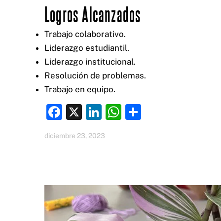
Logros Alcanzados
Trabajo colaborativo.
Liderazgo estudiantil.
Liderazgo institucional.
Resolución de problemas.
Trabajo en equipo.
F
X
Li
W
C
a
n
h
o
diciembre 23, 2023
c
k
at
m
e
e
s
p
b
dI
A
ar
o
n
p
ti
o
p
r