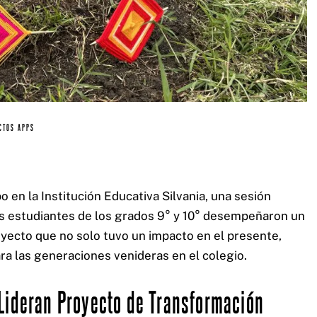
Cel: +57 3184183054
Email: hi@classalia.com
NIT 901563545
Cra 18 No 8 – 30
Neiva – Huila – Colombia
CTOS APPS
o en la Institución Educativa Silvania, una sesión
os estudiantes de los grados 9° y 10° desempeñaron un
royecto que no solo tuvo un impacto en el presente,
ra las generaciones venideras en el colegio.
Lideran Proyecto de Transformación