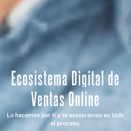
Ecosistema
Digital
de
Ventas
Online
Lo hacemos por ti y te asesoramos en todo
el proceso.