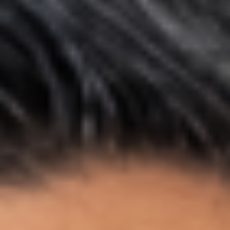
Home
Servicios
Proyectos
Blog
Nosotros
Cel: +57 3184183054
Email: hi@classalia.com
NIT 901563545
Cra 18 No 8 – 30
Neiva – Huila – Colombia
CERTIFICACIONES: