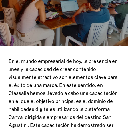
Contacto
Home
Servicios
Proyectos
Blog
Nosotros
En el mundo empresarial de hoy, la presencia en
línea y la capacidad de crear contenido
visualmente atractivo son elementos clave para
el éxito de una marca. En este sentido, en
Classalia hemos llevado a cabo una capacitación
en el que el objetivo principal es el dominio de
Cel: +57 3184183054
Email: hi@classalia.com
habilidades digitales utilizando la plataforma
NIT 901563545
Cra 18 No 8 – 30
Canva, dirigida a empresarios del destino San
Neiva – Huila – Colombia
Agustin . Esta capacitación ha demostrado ser