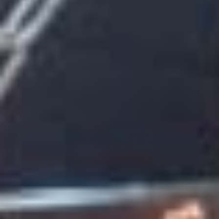
Cel: +57 3184183054
Email: hi@classalia.com
NIT 901563545
Cra 18 No 8 – 30
Neiva – Huila – Colombia
CERTIFICACIONES: