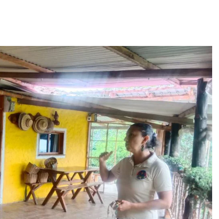
Home
Servicios
Proyectos
Blog
Nosotros
Cel: +57 3184183054
Email: hi@classalia.com
NIT 901563545
Cra 18 No 8 – 30
Neiva – Huila – Colombia