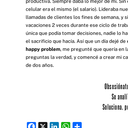
productiva. Siempre daba lo mejor de mí. Si
celular era el mismo (el salario). Lideraba nu
llamadas de clientes los fines de semana, y 
vacaciones 2 veces durante ese ciclo de traba
única que podía tomar decisiones, nadie lo harí
el sacrificio que hacía. Así que un día dejé 
happy problem
, me pregunté que quería en l
preguntas la verdad, y comencé a crear mi ca
de dos años.
Obsesiónate
Se analí
Soluciona, p
F
X
Li
W
C