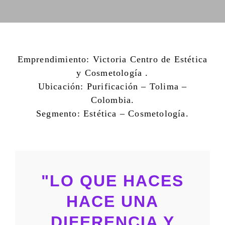
Emprendimiento: Victoria Centro de Estética
y Cosmetología .
Ubicación: Purificación – Tolima –
Colombia.
Segmento: Estética – Cosmetología.
Contacto
Home
"LO QUE HACES
Servicios
HACE UNA
Proyectos
Blog
DIFERENCIA Y