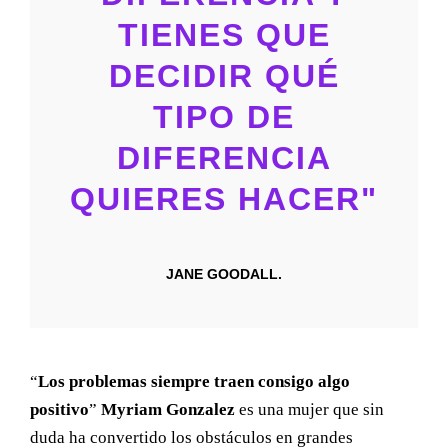
Nosotros
TIENES QUE
DECIDIR QUÉ
TIPO DE
DIFERENCIA
Cel: +57 3184183054
Email: hi@classalia.com
QUIERES HACER"
NIT 901563545
Cra 18 No 8 – 30
Neiva – Huila – Colombia
JANE GOODALL.
CERTIFICACIO
NES:
“
Los problemas siempre traen consigo algo
positivo
”
Myriam Gonzalez
es una mujer que sin
duda ha convertido los obstáculos en grandes