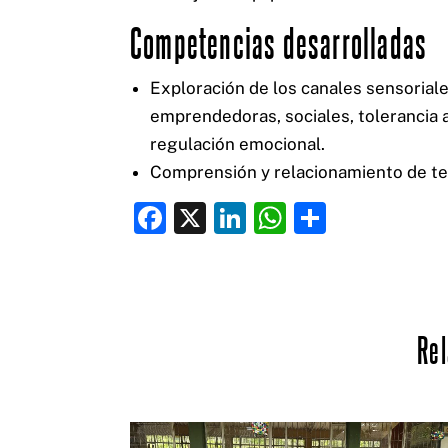
Competencias desarrolladas
Exploración de los canales sensoria
emprendedoras, sociales, tolerancia a 
regulación emocional.
Comprensión y relacionamiento de te
F
X
Li
W
C
a
n
h
o
c
k
at
m
e
e
s
p
Rel
b
dI
A
ar
o
n
p
ti
o
p
r
k