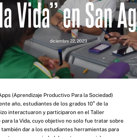
la Vida” en San A
Home
diciembre 22, 2023
Servicios
Proyectos
Blog
Nosotros
pps (Aprendizaje Productivo Para la Sociedad)
ente año, estudiantes de los grados 10° de la
o interactuaron y participaron en el Taller
ara la Vida, cuyo objetivo no solo fue tratar sobre
 también dar a los estudiantes herramientas para
Cel: +57 3184183054
Email: hi@classalia.com