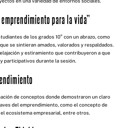
oyectos en una variedad de entornos sociales.
NIT 901563545
Cra 18 No 8 – 30
Neiva – Huila – Colombia
y emprendimiento para la vida”
estudiantes de los grados 10° con un abrazo, como
 que se sintieran amados, valorados y respaldados.
relajación y estiramiento que contribuyeron a que
 participativos durante la sesión.
rendimiento
inación de conceptos donde demostraron un claro
aves del emprendimiento, como el concepto de
el ecosistema empresarial, entre otros.