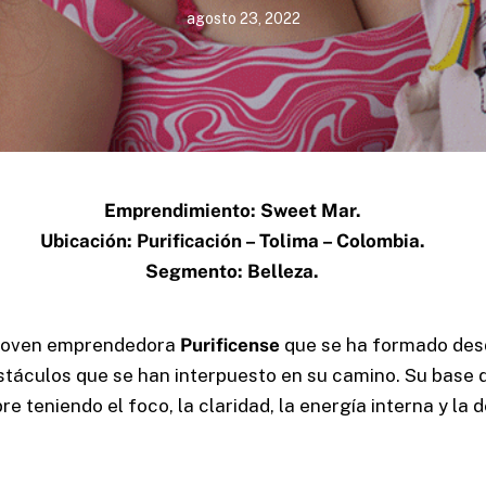
agosto 23, 2022
Home
Servicios
Emprendimiento: Sweet Mar.
Ubicación: Purificación – Tolima – Colombia.
Proyectos
Segmento: Belleza.
Blog
Nosotros
 joven emprendedora
Purificense
que se ha formado des
bstáculos que se han interpuesto en su camino. Su base d
e teniendo el foco, la claridad, la energía interna y
la 