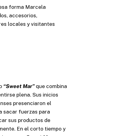
e esa forma Marcela
dos, accesorios,
es locales y visitantes
mo
“Sweet Mar”
que combina
ntirse plena. Sus inicios
enses presenciaron el
 sacar fuerzas para
icar sus productos de
mente. En el corto tiempo y