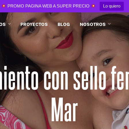
PROMO PAGINA WEB A SUPER PRECIO
Lo quiero
IOS
PROYECTOS
BLOG
NOSOTROS
ento con sello f
Mar