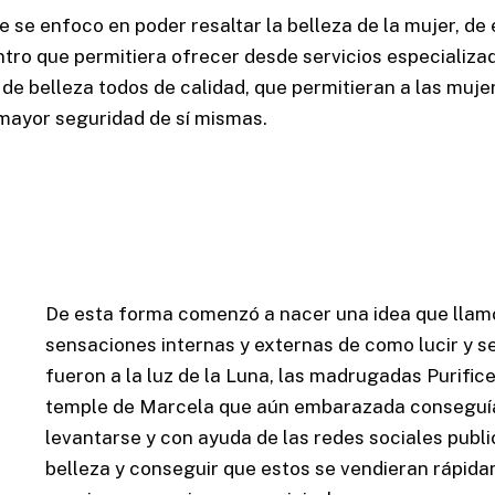
Cel: +57 3184183054
e se enfoco en poder resaltar la belleza de la mujer, d
Email: hi@classalia.com
NIT 901563545
ntro que permitiera ofrecer desde servicios especializa
Cra 18 No 8 – 30
Neiva – Huila – Colombia
de belleza todos de calidad, que permitieran a las mujer
 mayor seguridad de sí mismas.
De esta forma comenzó a nacer una idea que lla
sensaciones internas y externas de como lucir y se
fueron a la luz de la Luna, las madrugadas Purific
temple de Marcela que aún embarazada conseguía
levantarse y con ayuda de las redes sociales publ
belleza y conseguir que estos se vendieran rápida