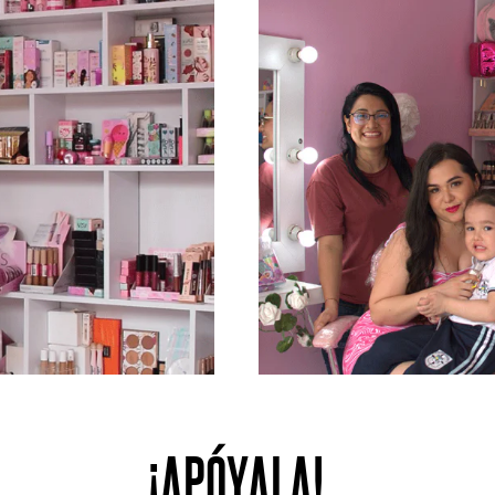
¡APÓYALA!