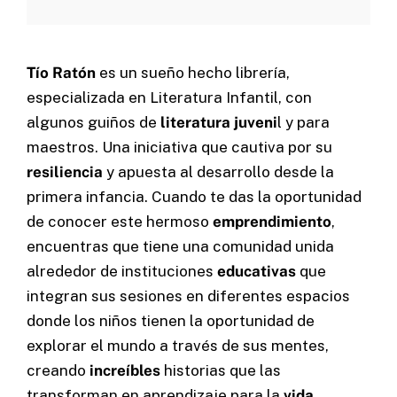
Tío Ratón
es un sueño hecho librería,
Cel: +57 3184183054
especializada en Literatura Infantil, con
Email: hi@classalia.com
NIT 901563545
algunos guiños de
literatura juveni
l y para
Cra 18 No 8 – 30
Neiva – Huila – Colombia
maestros. Una iniciativa que cautiva por su
resiliencia
y apuesta al desarrollo desde la
primera infancia. Cuando te das la oportunidad
CERTIFICACIONES:
de conocer este hermoso
emprendimiento
,
encuentras que tiene una comunidad unida
alrededor de instituciones
educativas
que
integran sus sesiones en diferentes espacios
donde los niños tienen la oportunidad de
explorar el mundo a través de sus mentes,
creando
increíbles
historias que las
transforman en aprendizaje para la
vida
.