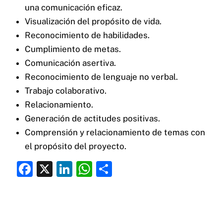
una comunicación eficaz.
Visualización del propósito de vida.
Reconocimiento de habilidades.
Cumplimiento de metas.
Comunicación asertiva.
Reconocimiento de lenguaje no verbal.
Trabajo colaborativo.
Relacionamiento.
Generación de actitudes positivas.
Comprensión y relacionamiento de temas con
el propósito del proyecto.
F
X
Li
W
C
a
n
h
o
c
k
at
m
e
e
s
p