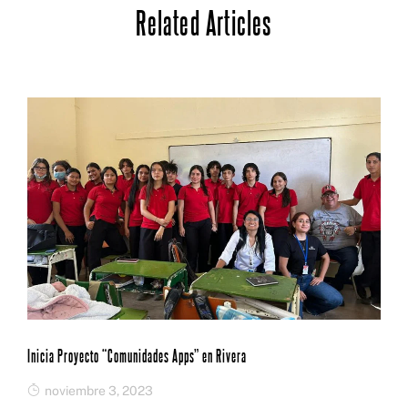
Related Articles
b
dI
A
ar
o
n
p
ti
o
p
r
k
Inicia Proyecto “Comunidades Apps” en Rivera
noviembre 3, 2023