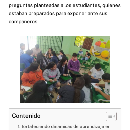
preguntas planteadas a los estudiantes, quienes
estaban preparados para exponer ante sus
compañeros.
Cel: +57 3184183054
Email: hi@classalia.com
NIT 901563545
Cra 18 No 8 – 30
Neiva – Huila – Colombia
CERTIFICACIONES:
Contenido
fortaleciendo dinamicas de aprendizaje en