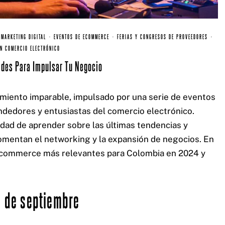
Cel: +57 3184183054
Email: hi@classalia.com
NIT 901563545
Cra 18 No 8 – 30
Neiva – Huila – Colombia
 MARKETING DIGITAL
·
EVENTOS DE ECOMMERCE
·
FERIAS Y CONGRESOS DE PROVEEDORES
·
EN COMERCIO ELECTRÓNICO
des Para Impulsar Tu Negocio
miento imparable, impulsado por una serie de eventos
ndedores y entusiastas del comercio electrónico.
dad de aprender sobre las últimas tendencias y
omentan el networking y la expansión de negocios. En
 ecommerce más relevantes para Colombia en 2024 y
3 de septiembre