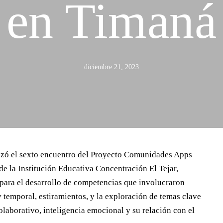
en Timaná
Home
Servicios
diciembre 21, 2023
Proyectos
Blog
Nosotros
lizó el sexto encuentro del Proyecto Comunidades Apps
de la Institución Educativa Concentración El Tejar,
 para el desarrollo de competencias que involucraron
Cel: +57 3184183054
Email: hi@classalia.com
y temporal, estiramientos, y la exploración de temas clave
NIT 901563545
Cra 18 No 8 – 30
olaborativo, inteligencia emocional y su relación con el
Neiva – Huila – Colombia