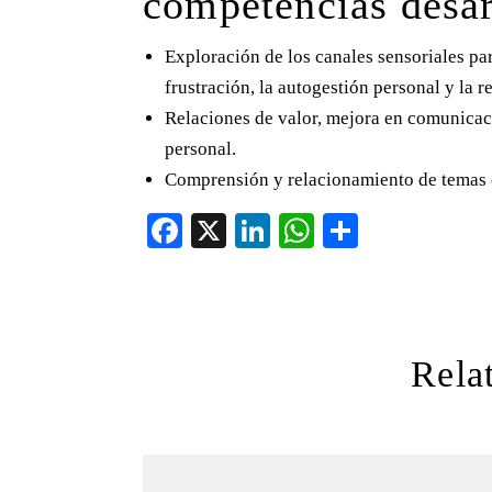
competencias desar
Exploración de los canales sensoriales pa
frustración, la autogestión personal y la 
Relaciones de valor, mejora en comunicaci
personal.
Comprensión y relacionamiento de temas c
Fa
X
Li
W
C
ce
nk
ha
o
bo
ed
ts
m
ok
In
A
pa
pp
rti
Relat
r