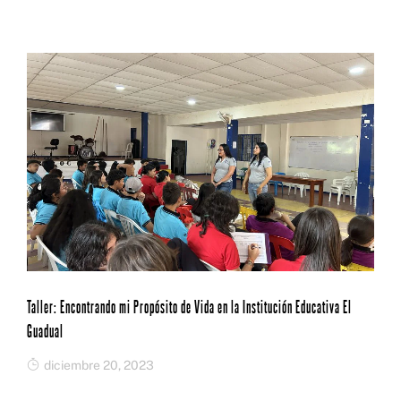
o
n
p
ti
o
p
r
k
Taller: Encontrando mi Propósito de Vida en la Institución Educativa El
Guadual
diciembre 20, 2023