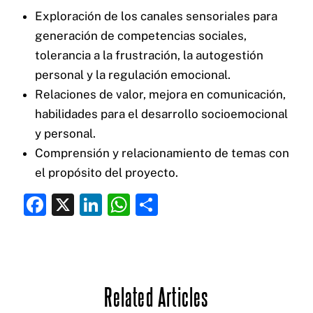
Exploración de los canales sensoriales para
generación de competencias sociales,
tolerancia a la frustración, la autogestión
personal y la regulación emocional.
Relaciones de valor, mejora en comunicación,
habilidades para el desarrollo socioemocional
y personal.
Comprensión y relacionamiento de temas con
el propósito del proyecto.
F
X
Li
W
C
a
n
h
o
c
k
at
m
e
e
s
p
Related Articles
b
dI
A
ar