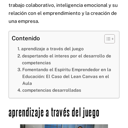
trabajo colaborativo, inteligencia emocional y su
relación con el emprendimiento y la creación de
una empresa.
Contenido
Cel: +57 3184183054
Email: hi@classalia.com
aprendizaje a través del juego
NIT 901563545
Cra 18 No 8 – 30
despertando el interes por el desarrollo de
Neiva – Huila – Colombia
competencias
Fomentando el Espíritu Emprendedor en la
Educación: El Caso del Lean Canvas en el
CERTIFICACIONES:
Aula
competencias desarrolladas
aprendizaje a través del juego