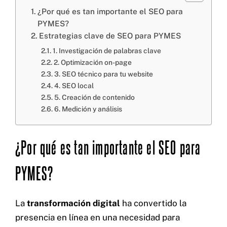
¿Por qué es tan importante el SEO para
Cel: +57 3184183054
Email: hi@classalia.com
PYMES?
NIT 901563545
Cra 18 No 8 – 30
Estrategias clave de SEO para PYMES
Neiva – Huila – Colombia
1. Investigación de palabras clave
2. Optimización on-page
3. SEO técnico para tu website
CERTIFICACIONES:
4. SEO local
5. Creación de contenido
6. Medición y análisis
¿Por qué es tan importante el SEO para
PYMES?
La
transformación digital
ha convertido la
presencia en línea en una necesidad para