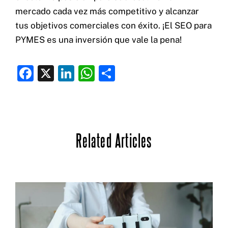
mercado cada vez más competitivo y alcanzar
tus objetivos comerciales con éxito. ¡El SEO para
PYMES es una inversión que vale la pena!
F
X
Li
W
C
a
n
h
o
c
k
at
m
e
e
s
p
Related Articles
b
dI
A
ar
o
n
p
ti
o
p
r
k