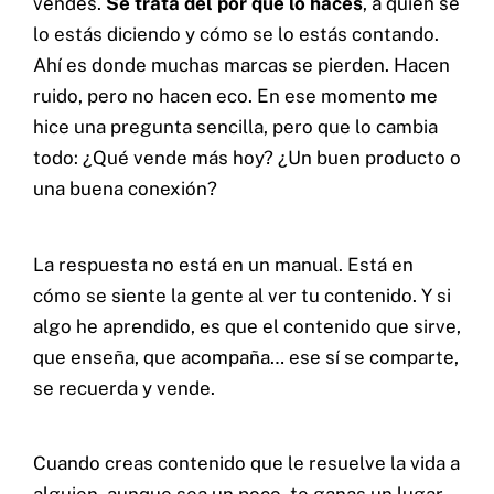
vendes.
Se trata del por qué lo haces
, a quién se
lo estás diciendo y cómo se lo estás contando.
Cel: +57 3184183054
Ahí es donde muchas marcas se pierden. Hacen
Email: hi@classalia.com
NIT 901563545
ruido, pero no hacen eco. En ese momento me
Cra 18 No 8 – 30
Neiva – Huila – Colombia
hice una pregunta sencilla, pero que lo cambia
todo: ¿Qué vende más hoy? ¿Un buen producto o
una buena conexión?
CERTIFICACIONES:
La respuesta no está en un manual. Está en
cómo se siente la gente al ver tu contenido. Y si
algo he aprendido, es que el contenido que sirve,
que enseña, que acompaña… ese sí se comparte,
se recuerda y vende.
Cuando creas contenido que le resuelve la vida a