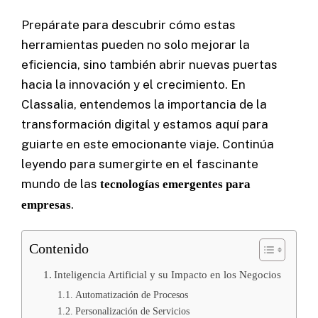
Prepárate para descubrir cómo estas
herramientas pueden no solo mejorar la
Cel: +57 3184183054
eficiencia, sino también abrir nuevas puertas
Email: hi@classalia.com
NIT 901563545
hacia la innovación y el crecimiento. En
Cra 18 No 8 – 30
Neiva – Huila – Colombia
Classalia, entendemos la importancia de la
transformación digital y estamos aquí para
guiarte en este emocionante viaje. Continúa
CERTIFICACIO
leyendo para sumergirte en el fascinante
NES:
mundo de las
tecnologías emergentes para
.
empresas
Contenido
Inteligencia Artificial y su Impacto en los Negocios
Automatización de Procesos
Personalización de Servicios