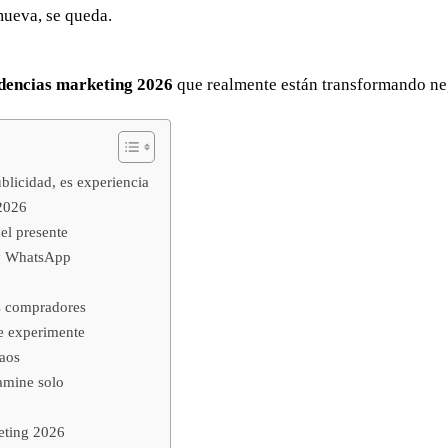
Cra 18 No 8 – 30
 mueva, se queda.
Neiva – Huila – Colombia
dencias marketing 2026
que realmente están transformando ne
blicidad, es experiencia
 2026
 el presente
 y WhatsApp
s compradores
te experimente
caos
amine solo
eting 2026