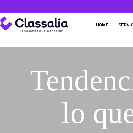
HOME
SERVI
Tendenc
lo qu