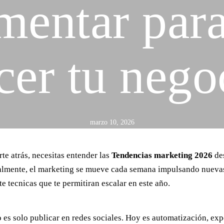
mentar para
Home
cer tu nego
Servicios
Proyectos
Blog
marzo 10, 2026
Nosotros
te atrás, necesitas entender las
Tendencias marketing 2026
des
cialmente, el marketing se mueve cada semana impulsando nuev
te tecnicas que te permitiran escalar en este año.
Cel: +57 3184183054
Email: hi@classalia.com
o es solo publicar en redes sociales. Hoy es automatización, ex
NIT 901563545