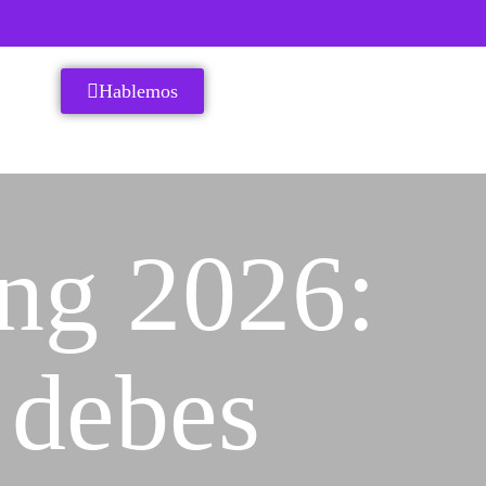
Hablemos
ng 2026:
 debes