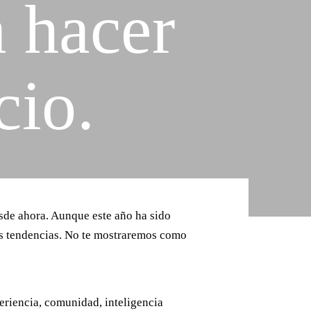
 hacer
Contacto
cio.
de ahora. Aunque este año ha sido
as tendencias. No te mostraremos como
periencia, comunidad, inteligencia