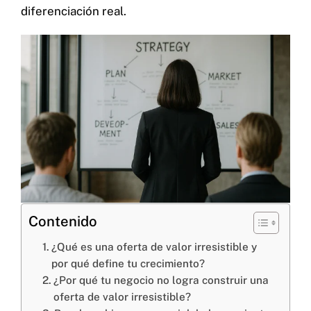
diferenciación real.
Contacto
Home
Servicios
Proyectos
Blog
Nosotros
Contenido
¿Qué es una oferta de valor irresistible y
por qué define tu crecimiento?
Cel: +57 3184183054
¿Por qué tu negocio no logra construir una
Email: hi@classalia.com
NIT 901563545
oferta de valor irresistible?
Cra 18 No 8 – 30
Neiva – Huila – Colombia