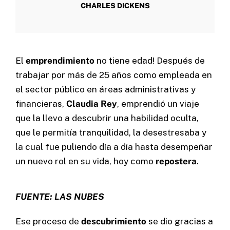
CHARLES DICKENS
Contacto
El
emprendimiento
no tiene edad! Después de
Home
trabajar por más de 25 años como empleada en
Servicios
el sector público en áreas administrativas y
Proyectos
financieras,
Claudia Rey
, emprendió un viaje
Blog
que la llevo a descubrir una habilidad oculta,
Nosotros
que le permitía tranquilidad, la desestresaba y
la cual fue puliendo día a día hasta desempeñar
un nuevo rol en su vida, hoy como
repostera
.
FUENTE: LAS NUBES
Cel: +57 3184183054
Email: hi@classalia.com
Ese proceso de
descubrimiento
se dio gracias a
NIT 901563545
Cra 18 No 8 – 30