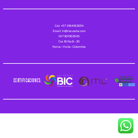
Cel: +57 3184183054
Email: hi@classalia.com
NIT 901563545
Cra 18 No 8 – 30
Neiva – Huila – Colombia
CERTIFICACIONES: