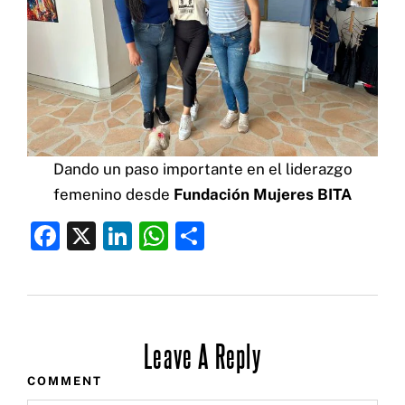
Dando un paso importante en el liderazgo
femenino desde
Fundación Mujeres BITA
F
X
Li
W
C
a
n
h
o
c
k
at
m
e
e
s
p
b
dI
Leave A Reply
A
ar
o
n
p
ti
COMMENT