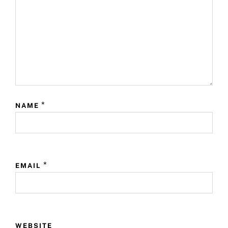
o
p
r
k
*
NAME
*
EMAIL
WEBSITE