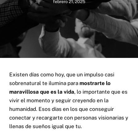
febrero 21, 2025
Home
Servicios
Proyectos
Blog
Nosotros
Existen días como hoy, que un impulso casi
sobrenatural te ilumina para
mostrarte lo
maravillosa que es la vida
, lo importante que es
vivir el momento y seguir creyendo en la
Cel: +57 3184183054
humanidad. Esos días en los que conseguir
Email: hi@classalia.com
NIT 901563545
conectar y recargarte con personas visionarias y
Cra 18 No 8 – 30
Neiva – Huila – Colombia
llenas de sueños igual que tu.