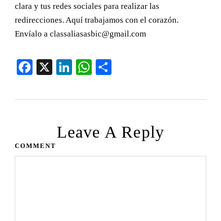
clara y tus redes sociales para realizar las
redirecciones. Aquí trabajamos con el corazón.
Envíalo a classaliasasbic@gmail.com
Fa
X
Li
W
C
ce
nk
ha
o
bo
ed
ts
m
ok
In
A
pa
pp
rti
Leave A Reply
r
COMMENT