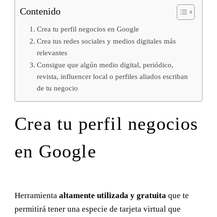
Home
Contenido
Servicios
Crea tu perfil negocios en Google
Proyectos
Crea tus redes sociales y medios digitales más
Blog
relevantes
Consigue que algún medio digital, periódico,
Nosotros
revista, influencer local o perfiles aliados escriban
de tu negocio
Crea tu perfil negocios
Cel: +57 3184183054
en Google
Email: hi@classalia.com
NIT 901563545
Cra 18 No 8 – 30
Neiva – Huila – Colombia
Herramienta
altamente utilizada y gratuita
que te
CERTIFICACIO
permitirá tener una especie de tarjeta virtual que
NES: