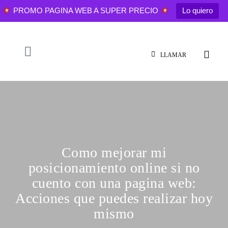
PROMO PAGINA WEB A SUPER PRECIO
Lo quiero
LLAMAR
Como mejorar mi
posicionamiento online si no
cuento con una pagina web:
Acciones que puedes realizar hoy
mismo