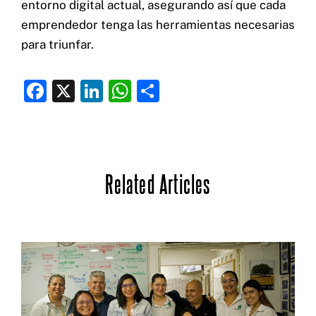
entorno digital actual, asegurando así que cada
emprendedor tenga las herramientas necesarias
para triunfar.
F
X
Li
W
C
a
n
h
o
c
k
at
m
e
e
s
p
Related Articles
b
dI
A
ar
o
n
p
ti
o
p
r
k