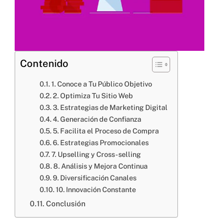
Blog
Nosotros
Contenido
1. Conoce a Tu Público Objetivo
2. Optimiza Tu Sitio Web
Cel: +57 3184183054
Email: hi@classalia.com
3. Estrategias de Marketing Digital
NIT 901563545
4. Generación de Confianza
Cra 18 No 8 – 30
Neiva – Huila – Colombia
5. Facilita el Proceso de Compra
6. Estrategias Promocionales
7. Upselling y Cross-selling
8. Análisis y Mejora Continua
CERTIFICACIONES:
9. Diversificación Canales
10. Innovación Constante
Conclusión