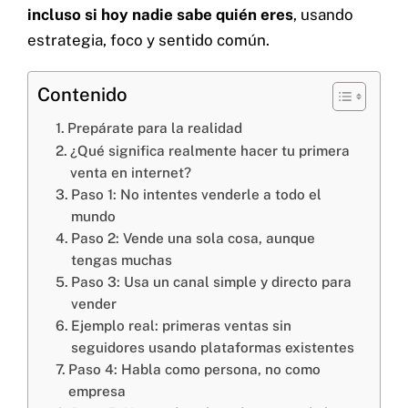
incluso si hoy nadie sabe quién eres
, usando
Servicios
estrategia, foco y sentido común.
Proyectos
Blog
Contenido
Nosotros
Prepárate para la realidad
¿Qué significa realmente hacer tu primera
venta en internet?
Paso 1: No intentes venderle a todo el
mundo
Paso 2: Vende una sola cosa, aunque
Cel: +57 3184183054
tengas muchas
Email: hi@classalia.com
NIT 901563545
Paso 3: Usa un canal simple y directo para
Cra 18 No 8 – 30
Neiva – Huila – Colombia
vender
Ejemplo real: primeras ventas sin
seguidores usando plataformas existentes
Paso 4: Habla como persona, no como
CERTIFICACIONES:
empresa